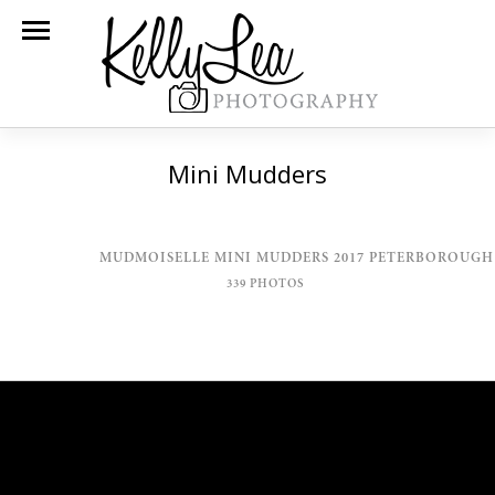
Mini Mudders
MUDMOISELLE MINI MUDDERS 2017 PETERBOROUGH
339 PHOTOS